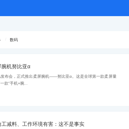
G
数码
腕机努比亚α
品发布会，正式推出柔屏腕机——努比亚α。这是全球第一款柔屏量
款“手机+腕...
偷工减料、工作环境有害：这不是事实