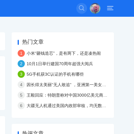


热门文章
1
小米“砸钱造芯”，是有两下，还是凑热闹
2
10月1日举行建国70周年超强大阅兵
3
5G手机获3C认证的手机有哪些
4
因长得太美丽“无人敢追“ ，亚洲第一美女32岁依然单身
5
王毅回应：特朗普称对中国3000亿美元商品加征关税
6
大疆无人机通过美国内政部审核，均无数据外传现象
热评文章