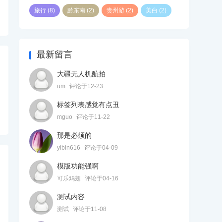
旅行
(8)
黔东南
(2)
贵州游
(2)
美白
(2)
最新留言
大疆无人机航拍
um
评论于12-23
标签列表感觉有点丑
mguo
评论于11-22
那是必须的
yibin616
评论于04-09
模版功能强啊
可乐鸡翅
评论于04-16
测试内容
测试
评论于11-08