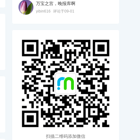
万宝之宫，晚报库啊
yibin616
评论于09-01
扫描二维码添加微信