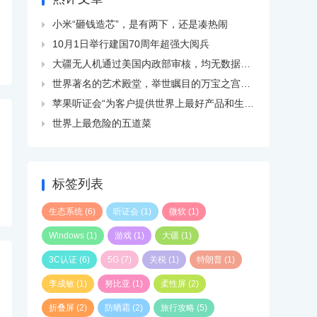
小米“砸钱造芯”，是有两下，还是凑热闹

10月1日举行建国70周年超强大阅兵

大疆无人机通过美国内政部审核，均无数据外传现象

世界著名的艺术殿堂，举世瞩目的万宝之宫卢浮宫

苹果听证会“为客户提供世界上最好产品和生态系统”

世界上最危险的五道菜

标签列表
生态系统
(6)
听证会
(1)
微软
(1)
Windows
(1)
游戏
(1)
大疆
(1)
3C认证
(6)
5G
(7)
关税
(1)
特朗普
(1)
李成敏
(1)
努比亚
(1)
柔性屏
(2)
折叠屏
(2)
防晒霜
(2)
旅行攻略
(5)