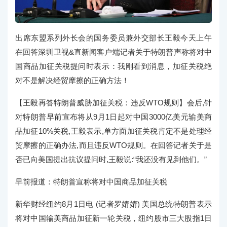
出席东盟系列外长会的国务委员兼外交部长王毅今天上午
在回答深圳卫视&直新闻客户端记者关于特朗普声称将对中
国商品加征关税提问时表示：我刚看到消息，加征关税绝
对不是解决经贸摩擦的正确方法！
【王毅再答特朗普威胁加征关税：违反WTO规则】会后,针
对特朗普早前宣布将从9月1日起对中国3000亿美元输美商
品加征10%关税,王毅表示,单方面加征关税肯定不是处理经
贸摩擦的正确办法,而且违反WTO规则。在回答记者关于是
否已向美国提出抗议提问时,王毅说:“我还没有见到他们。”
早前报道：特朗普宣称将对中国商品加征关税
新华财经纽约8月1日电 (记者罗婧婧) 美国总统特朗普表示
将对中国输美商品加征新一轮关税，纽约股市三大股指1日