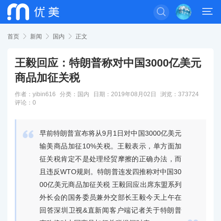


首页

新闻

国内

正文
王毅回应：特朗普称对中国3000亿美元
商品加征关税
作者：yibin616
分类：
国内
日期：2019年08月02日
浏览：373724
评论：0

早前特朗普宣布将从9月1日对中国3000亿美元
输美商品加征10%关税。王毅表示，单方面加
征关税肯定不是处理经贸摩擦的正确办法，而
且违反WTO规则。特朗普连发四推称对中国30
00亿美元商品加征关税 王毅回应出席东盟系列
外长会的国务委员兼外交部长王毅今天上午在
回答深圳卫视&直新闻客户端记者关于特朗普