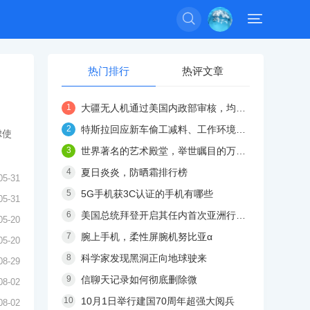


热门排行
热评文章
大疆无人机通过美国内政部审核，均无数据外传现象
特斯拉回应新车偷工减料、工作环境有害：这不是事实
虑使
世界著名的艺术殿堂，举世瞩目的万宝之宫卢浮宫
夏日炎炎，防晒霜排行榜
05-31
5G手机获3C认证的手机有哪些
05-31
美国总统拜登开启其任内首次亚洲行，抵达韩国
05-20
腕上手机，柔性屏腕机努比亚α
05-20
科学家发现黑洞正向地球驶来
08-29
信聊天记录如何彻底删除微
08-02
10月1日举行建国70周年超强大阅兵
08-02