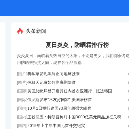

头条新闻
夏日炎炎，防晒霜排行榜
炎炎夏日，面临着炙热当空的太阳，不论是男女，我们都会考
用防晒来抵抗太阳，现在各个品牌都...
[图片]
科学家发现黑洞正向地球驶来
[图片]
信聊天记录如何彻底删除微
古罗马斗兽场
[国际]
美国总统拜登开启其任内首次亚洲行，抵达韩国
[国际]
俄罗斯发布“不友好国家”,美国居榜首
[国内]
10月1日举行建国70周年超强大阅兵
[国内]
王毅回应：特朗普称对中国3000亿美元商品加征关税
[国内]
2019年上半年中国元首外交纪实