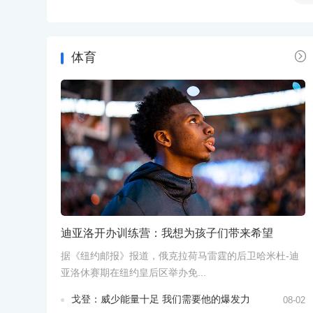

体育
迪亚洛开办训练营：我想为孩子们带来希望
据《纽约邮报》报道，俄克拉荷马雷霆的后卫哈米杜-迪
亚洛休赛期在纽约皇后区举办免...
戈登：威少能量十足 我们需要他的爆发力
08-02