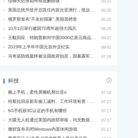
信聊天记录如何彻底删除微
05-31
美国总统拜登开启其任内首次亚洲行，抵达韩国
05-20
俄罗斯发布“不友好国家”,美国居榜首
05-20
10月1日举行建国70周年超强大阅兵
08-29
王毅回应：特朗普称对中国3000亿美元商品加征关税
08-02
2019年上半年中国元首外交纪实
08-02
马奇诺防线最终被法国政府拍卖，因暴露军事问题
07-18

科技
腕上手机，柔性屏腕机努比亚α
07-18
特斯拉回应新车偷工减料、工作环境有害：这不是事实
07-17
5G手机获3C认证的手机有哪些
07-17
大疆无人机通过美国内政部审核，均无数据外传现象
07-17
微软宣布关闭Windows内置休闲游戏
07-17