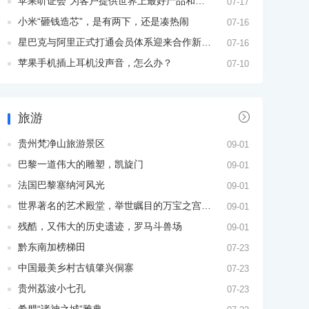
苹果听证会“为客户提供世界上最好产品和生态系统”
07-17
小米“砸钱造芯”，是有两下，还是凑热闹
07-16
星巴克与阿里正式打通会员体系迎来合作新阶段
07-16
苹果手机插上耳机没声音，怎么办？
07-10

旅游
贵州梵净山旅游景区
09-01
巴黎一道伟大的雕塑，凯旋门
09-01
法国巴黎塞纳河风光
09-01
世界著名的艺术殿堂，举世瞩目的万宝之宫卢浮宫
09-01
残酷，又伟大的历史遗迹，罗马斗兽场
09-01
黔东南加榜梯田
07-23
中国最美乡村古镇肇兴侗寨
07-23
贵州荔波小七孔
07-23
希腊“诸神之城”雅典