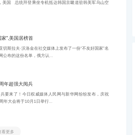
午，美国 总统拜登乘坐专机抵达韩国京畿道驻韩美军乌山空
家”,美国居榜首
亚切斯拉夫·沃洛金在社交媒体上发布了一份“不友好国家”名
公布的这份名单，俄方认...
0周年超强大阅兵
阅兵要来了！今日权威媒体人民网与新华网纷纷发布，庆祝
年大会将于10月1日举行...
查看更多