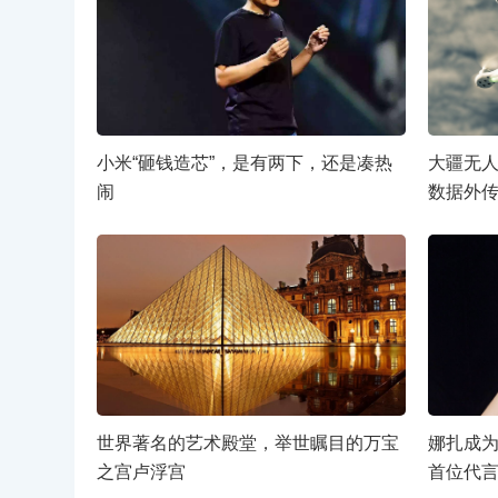
小米“砸钱造芯”，是有两下，还是凑热
大疆无
闹
数据外
世界著名的艺术殿堂，举世瞩目的万宝
娜扎成为A
之宫卢浮宫
首位代