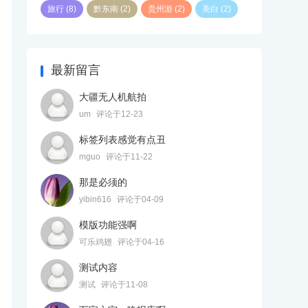
旅行
(8)
黔东南
(2)
贵州游
(2)
美白
(2)
最新留言
大疆无人机航拍
um
评论于12-23
标签列表感觉有点丑
mguo
评论于11-22
那是必须的
yibin616
评论于04-09
模版功能强啊
可乐鸡翅
评论于04-16
测试内容
测试
评论于11-08