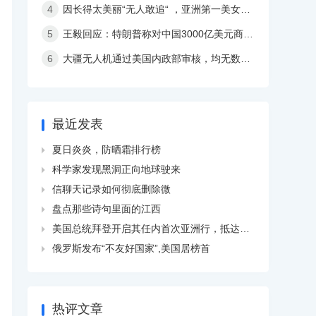
4
因长得太美丽“无人敢追“ ，亚洲第一美女32岁依然单身
5
王毅回应：特朗普称对中国3000亿美元商品加征关税
6
大疆无人机通过美国内政部审核，均无数据外传现象
最近发表
夏日炎炎，防晒霜排行榜

科学家发现黑洞正向地球驶来

信聊天记录如何彻底删除微

盘点那些诗句里面的江西

美国总统拜登开启其任内首次亚洲行，抵达韩国

俄罗斯发布“不友好国家”,美国居榜首

热评文章