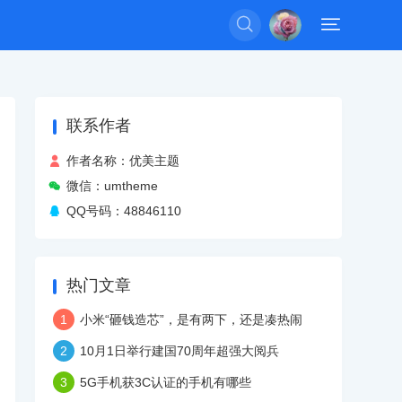


联系作者

作者名称：优美主题

微信：umtheme

QQ号码：
48846110
热门文章
1
小米“砸钱造芯”，是有两下，还是凑热闹
2
10月1日举行建国70周年超强大阅兵
3
5G手机获3C认证的手机有哪些