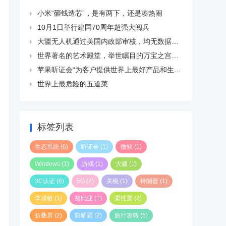
小米“砸钱造芯”，是有两下，还是凑热闹

10月1日举行建国70周年超强大阅兵

大疆无人机通过美国内政部审核，均无数据外传现象

世界著名的艺术殿堂，举世瞩目的万宝之宫卢浮宫

苹果听证会“为客户提供世界上最好产品和生态系统”

世界上最危险的五道菜

标签列表
生态系统
(6)
听证会
(1)
微软
(1)
Windows
(1)
游戏
(1)
大疆
(1)
3C认证
(6)
5G
(7)
关税
(1)
特朗普
(1)
李成敏
(1)
努比亚
(1)
柔性屏
(2)
折叠屏
(2)
防晒霜
(2)
旅行攻略
(5)