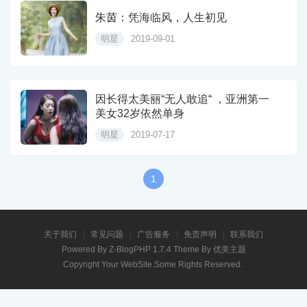
朱茵：凭海临风，人生初见
明星
2019-09-01
因长得太美丽“无人敢追“ ，亚洲第一
美女32岁依然单身
明星
2019-07-17
1
关于我们
常见问题
广告服务
免责声明
联系我们
Powered By
Z-BlogPHP 1.7.4
Theme By
优美主题
Copyright Your WebSite.Some Rights Reserved.