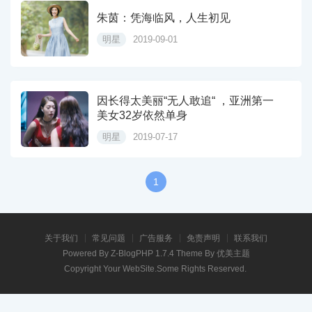
朱茵：凭海临风，人生初见
明星
2019-09-01
因长得太美丽“无人敢追“ ，亚洲第一
美女32岁依然单身
明星
2019-07-17
1
关于我们
常见问题
广告服务
免责声明
联系我们
Powered By
Z-BlogPHP 1.7.4
Theme By
优美主题
Copyright Your WebSite.Some Rights Reserved.