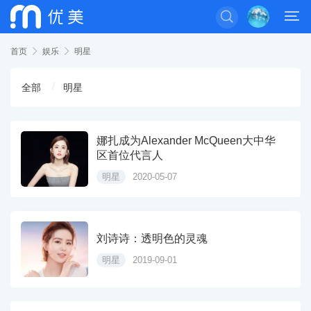


首页

娱乐

明星
全部
明星
娜扎成为Alexander McQueen大中华
区首位代言人
明星
2020-05-07
刘诗诗：透明色的灵魂
明星
2019-09-01