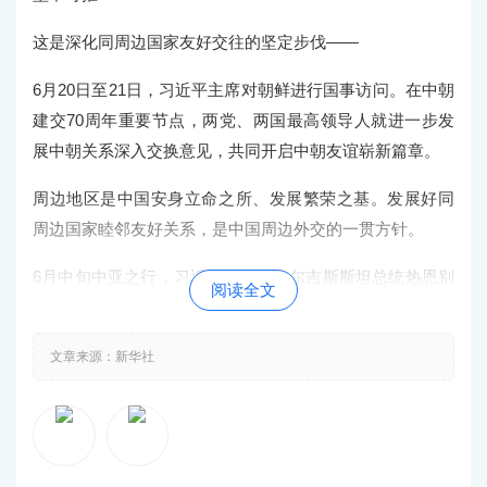
这是深化同周边国家友好交往的坚定步伐——
6月20日至21日，习近平主席对朝鲜进行国事访问。在中朝
建交70周年重要节点，两党、两国最高领导人就进一步发
展中朝关系深入交换意见，共同开启中朝友谊崭新篇章。
周边地区是中国安身立命之所、发展繁荣之基。发展好同
周边国家睦邻友好关系，是中国周边外交的一贯方针。
6月中旬中亚之行，习近平主席同吉尔吉斯斯坦总统热恩别
阅读全文
科夫、塔吉克斯坦总统拉赫蒙分别签署中吉、中塔进一步
深化全面战略伙伴关系的联合声明，两位总统还分别向习
文章来源：新华社
近平主席授予各自国家最高奖章；
6月下旬大阪之行，会晤日本首相安倍晋三，两国领导人就
推动中日关系进一步改善发展达成10点共识；