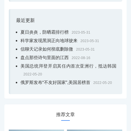
举行，习近平主席分别致信祝贺，推动中非合作不断往深
里走、往实里走。
最近更新
二十国集团领导人大阪峰会期间，习近平主席主持中非领
导人会晤，中非合作论坛前任非方共同主席国南非、非洲
夏日炎炎，防晒霜排行榜
2023-05-31
联盟轮值主席国埃及、中非合作论坛现任非方共同主席国
科学家发现黑洞正向地球驶来
2023-05-31
塞内加尔领导人和联合国秘书长古特雷斯悉数出席。与会
信聊天记录如何彻底删除微
2023-05-31
领导人就深化中非合作、支持非洲发展和联合国工作、维
盘点那些诗句里面的江西
2022-08-16
护多边主义等重大问题交换意见，达成广泛共识。
美国总统拜登开启其任内首次亚洲行，抵达韩国
2022-05-20
勇立潮头 引领世界各国开放合作
俄罗斯发布“不友好国家”,美国居榜首
2022-05-20
“当前世界上出现的一些逆全球化动向只不过是全球化潮流
中激起的几朵浪花，阻挡不住全球化大潮。”
6月7日，在圣彼得堡国际经济论坛全会上，习近平主席在
推荐文章
互动交流环节就逆全球化等回答主持人提问时指出。
不畏浮云遮望眼，自缘身在最高层。