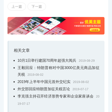
半年间，习近平主席在国内外不同场合同30多位周边国家
上一篇
下一篇
领导人会见会谈，亲诚惠容的周边外交理念进一步深入人
心……
观察人士指出，习近平主席的周边外交行动节奏明快，双
多边并举，打出了一套漂亮的组合拳。
这是推动同发展中国家携手并进的坚定步伐——
相关文章
“来到中国就是到了第二故乡。”第二届“一带一路”国际合作
10月1日举行建国70周年超强大阅兵
2019-08-29
高峰论坛前夕，埃塞俄比亚总理阿比在同习近平主席会晤
王毅回应：特朗普称对中国3000亿美元商品加征
时说的一番话，充满深情。
关税
2019-08-02
同广大发展中国家站在一起，永远做发展中国家的可靠朋
2019年上半年中国元首外交纪实
2019-08-02
友和真诚伙伴，中国以行践言。
外交部回应特朗普加征关税言论
2019-07-17
李克强主持召开经济形势专家和企业家座谈会
20
今年上半年，中国非洲研究院成立，中非合作论坛北京峰
19-07-17
会成果落实协调人会议、首届中国－非洲经贸博览会先后