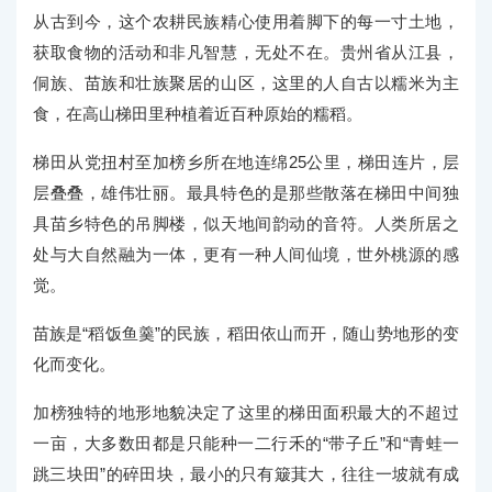
从古到今，这个农耕民族精心使用着脚下的每一寸土地，
获取食物的活动和非凡智慧，无处不在。贵州省从江县，
侗族、苗族和壮族聚居的山区，这里的人自古以糯米为主
食，在高山梯田里种植着近百种原始的糯稻。
梯田从党扭村至加榜乡所在地连绵25公里，梯田连片，层
层叠叠，雄伟壮丽。最具特色的是那些散落在梯田中间独
具苗乡特色的吊脚楼，似天地间韵动的音符。人类所居之
处与大自然融为一体，更有一种人间仙境，世外桃源的感
觉。
苗族是“稻饭鱼羹”的民族，稻田依山而开，随山势地形的变
化而变化。
加榜独特的地形地貌决定了这里的梯田面积最大的不超过
一亩，大多数田都是只能种一二行禾的“带子丘”和“青蛙一
跳三块田”的碎田块，最小的只有簸萁大，往往一坡就有成