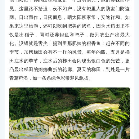
见。这里路不拾遗，夜不闭户，没有城里人的防盗门防盗
网。日出而作，日落而息，晒太阳聊家常，安逸祥和。如
果来这里旅游，还可以吃到肥美的烤鱼，因为水稻田里不
仅是出稻子，同时还养鲤鱼和鸭子，做到农业产出最大
化。没错就是舌尖上提到里那肥妹的稻香鱼！赶在不同的
季节，加榜梯田会有不一样的风景。每年的四、五月是梯
田注水的季节，注水后的梯田会闪现出银白色的光芒，更
凸显出梯田的婀娜曲折的轮廓。夏天的梯田，到处是一片
青葱稻浪，如一条条绿色彩带迎风飘扬。