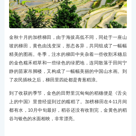
金秋十月的加榜梯田，由于海拔高低不同，同处于一座山
坡的梯田，黄色由浅变深，形态各异，共同组成了一幅幅
精美的图画。冬季，注水的梯田中夹杂着一些收割禾穗后
的金色糯禾稻草和一些绿色的绿肥地，连同散落于田间宁
静的苗家吊脚楼，又构成了一幅幅美丽的中国山水画。到
了农民插秧之后，梯田里四处都是青葱稻浪。
到了收获的季节，金色的田野里沉甸甸的稻穗便是《舌尖
上的中国》里曾经提到过的糯稻了。加榜梯田在4-11月间
都有水，10月中旬最好，稻谷还没有收割完，金黄色的稻
谷与银色的水面相映，非常漂亮。