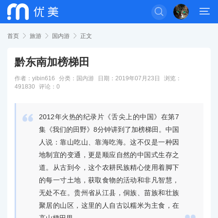


首页

旅游

国内游

正文
黔东南加榜梯田
作者：yibin616
分类：
国内游
日期：2019年07月23日
浏览：
491830
评论：0

2012年火热的纪录片《舌尖上的中国》在第7
集《我们的田野》8分钟讲到了加榜梯田。中国
人说：靠山吃山、靠海吃海。这不仅是一种因
地制宜的变通，更是顺应自然的中国式生存之
道。从古到今，这个农耕民族精心使用着脚下
的每一寸土地，获取食物的活动和非凡智慧，
无处不在。贵州省从江县，侗族、苗族和壮族
聚居的山区，这里的人自古以糯米为主食，在