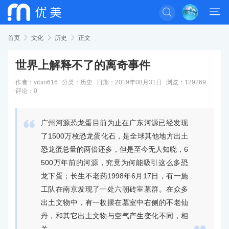


首页

文化

历史

正文
世界上解释不了的离奇事件
作者：yibin616
分类：
历史
日期：2019年08月31日
浏览：129269
评论：0

广州河源恐龙蛋目前为止在广东河源已经发现
了1500万枚恐龙蛋化石，是全球其他地方出土
恐龙蛋总量的两倍还多，但是至今无人知晓，6
500万年前的河源，究竟为何能吸引这么多恐
龙下蛋；长生不老药1998年6月17日，有一施
工队在南京发现了一处六朝砖室墓群。在众多
出土文物中，有一枚摆在墓室中右侧的不老仙
丹，和其它出土文物与空气产生变化不同，相